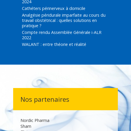
2024
Cathéters périnerveux à domicile
Analgésie péridurale imparfaite au cours du
travail obstétrical : quelles solutions en
pratique ?
Compte rendu Assemblée Générale i-ALR
2022
WALANT : entre théorie et réalité
Nos partenaires
Nordic Pharma
Sham