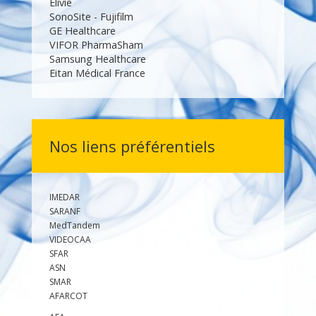
Elivie
SonoSite - Fujifilm
GE Healthcare
VIFOR Pharma
Sham
Samsung Healthcare
Eitan Médical France
Nos liens préférentiels
IMEDAR
SARANF
MedTandem
VIDEOCAA
SFAR
ASN
SMAR
AFARCOT