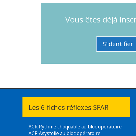
S'identifier / Créer u
Espace privé (réservé au
L'accès au contenu de cette page est privé
Seuls les membres de la communauté i-alr
discussions du forum.
Vous devez vous
identifier
ou
créer un c
Vous êtes déjà inscri