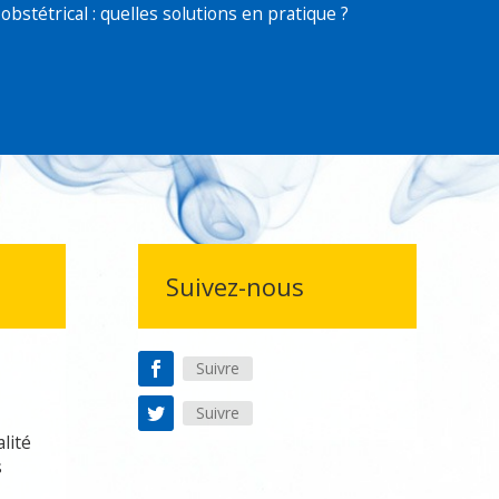
réer un compte
obstétrical : quelles solutions en pratique ?