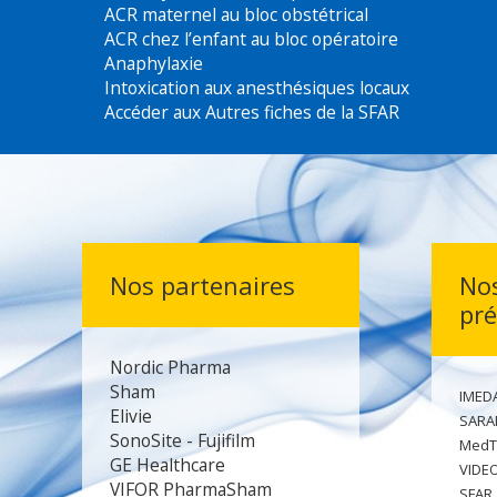
S'identifier
Les 6 fiches réflexes SFAR
ACR Rythme choquable au bloc opératoire
ACR Asystolie au bloc opératoire
ACR maternel au bloc obstétrical
ACR chez l’enfant au bloc opératoire
Anaphylaxie
Intoxication aux anesthésiques locaux
Accéder aux Autres fiches de la SFAR