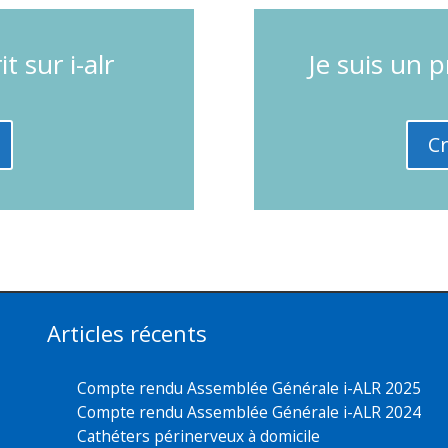
n compte
x membres)
 et uniquement accessible aux membres de l'association i-ALR.
([sbs_users] inscrits à ce jour)
peuvent accéder au contenu glo
ompte
pour accéder à l'ensemble des contenus du site i-ALR.
t sur i-alr
Je suis un 