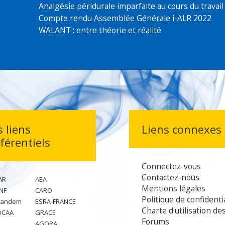
C
Articles récents
Compte rendu Assemblée Générale i-ALR 2025
Compte rendu Assemblée Générale i-ALR 2024
Cathéters périnerveux à domicile
Analgésie péridurale imparfaite au cours du travail 
Compte rendu Assemblée Générale i-ALR 2022
WALANT : entre théorie et réalité