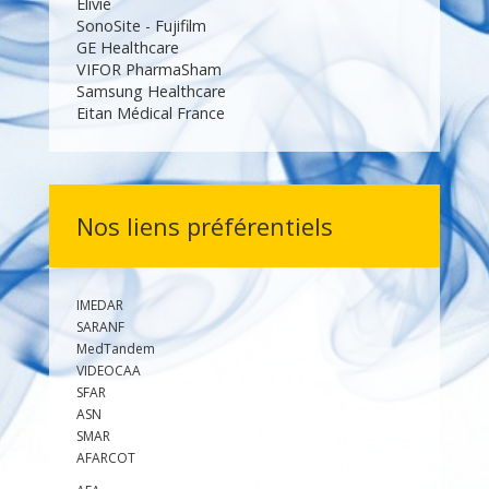
Elivie
SonoSite - Fujifilm
GE Healthcare
VIFOR Pharma
Sham
Samsung Healthcare
Eitan Médical France
Nos liens préférentiels
IMEDAR
SARANF
MedTandem
VIDEOCAA
SFAR
ASN
SMAR
AFARCOT