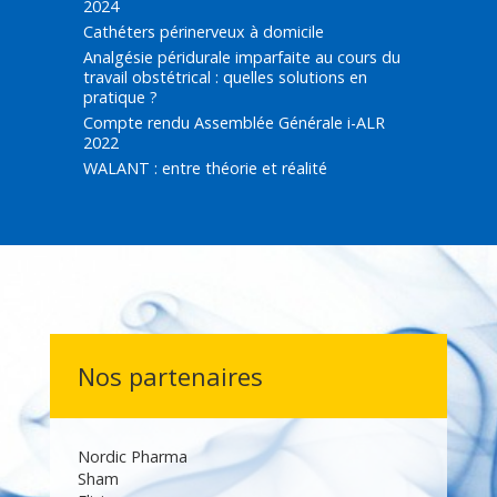
2024
Cathéters périnerveux à domicile
Analgésie péridurale imparfaite au cours du
travail obstétrical : quelles solutions en
pratique ?
Compte rendu Assemblée Générale i-ALR
2022
WALANT : entre théorie et réalité
Nos partenaires
Nordic Pharma
Sham