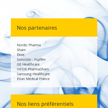
Nos partenaires
Nordic Pharma
Sham
Elivie
SonoSite - Fujifilm
GE Healthcare
VIFOR Pharma
Sham
Samsung Healthcare
Eitan Médical France
Nos liens préférentiels