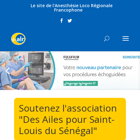
Le site de l'Anesthésie Loco Régionale
Francophone
Soutenez l'association
"Des Ailes pour Saint-
Louis du Sénégal"