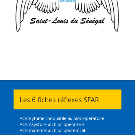
Les 6 fiches réflexes SFAR
ACR Rythme choquable au bloc opératoire
ACR Asystolie au bloc opératoire
ACR maternel au bloc obstétrical