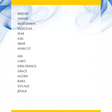
IMEDAR
SARANF
MedTandem
VIDEOCAA
SFAR
ASN
SMAR
AFARCOT
AEA
CARO
ESRA-FRANCE
GRACE
AGORA
BARA
SOS-ALR
JEPALR